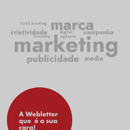
marca
2050.briefing
criatividade
campanha
marketing
digital
agência
branding
publicidade
media