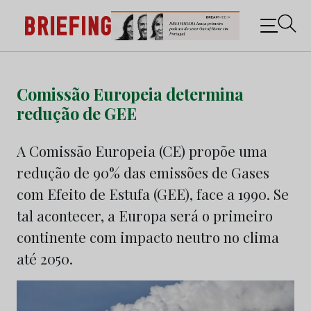
Briefing: Todas as notícias sobre os negócios do
Marketing e da Publicidade
Skip
to
Comissão Europeia determina
content
redução de GEE
A Comissão Europeia (CE) propõe uma
redução de 90% das emissões de Gases
com Efeito de Estufa (GEE), face a 1990. Se
tal acontecer, a Europa será o primeiro
continente com impacto neutro no clima
até 2050.