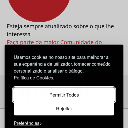
Esteja sempre atualizado sobre o que lhe
interessa
Faça parte da maior Comunidade do
Marketing e da Criatividade
Usamos cookies no nosso site para melhorar a
sua experiência de utilizador, fornecer conteúdo
personalizado e analisar o tráfego.
Política de Cookies.
Permitir Todos
Rejeitar
Considerações Legais
© 2026 Briefing |
O Nosso Estatuto
Preferências
|
Política de Cookies
|
Política de privacidade