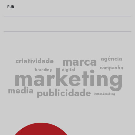
PUB
marca
agência
criatividade
marketing
campanha
digital
branding
media
publicidade
2050.briefing