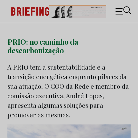
Briefing: Todas as notícias sobre os negócios do
Marketing e da Publicidade
Skip
to
PRIO: no caminho da
content
descarbonização
A PRIO tem a sustentabilidade e a
transição energética enquanto pilares da
sua atuação. O COO da Rede e membro da
comissão executiva, André Lopes,
apresenta algumas soluções para
promover as mesmas.