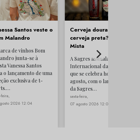
essa Santos veste o
Cerveja dourada e
m Malandro
cerveja preta? Sagres
Mista
arca de vinhos Bom
andro junta-se à
A Sagres assinala o Dia
ista Vanessa Santos
Internacional da Cerveja,
a o lançamento de uma
que se celebra hoje, 7 de
eção exclusiva de t-
agosto, com o lançamento
rts.…
da Sagres…
-feira,
sexta-feira,
gosto 2026 12:04
07 agosto 2026 12:02