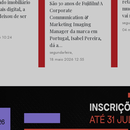
ret
do imobiliário
São 30 anos de Fujifilm! A
mud
is digital, a
Corporate
vai
deixou de ser
Communication &
segu
Marketing Imaging
04 
,
Manager da marca em
6 10:24
Portugal, Isabel Pereira,
dá a…
segunda-feira,
18 maio 2026 12:55