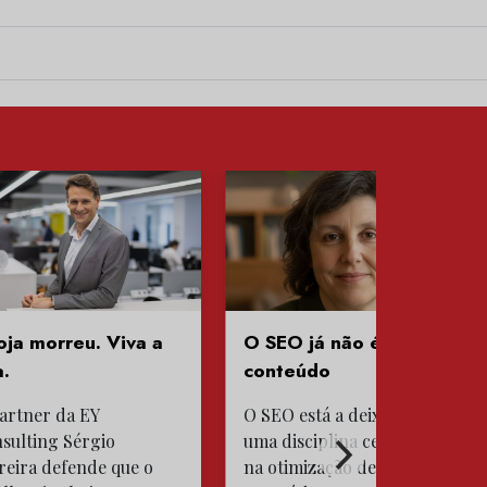
oja morreu. Viva a
O SEO já não é só
a.
conteúdo
artner da EY
O SEO está a deixar de ser
sulting Sérgio
uma disciplina centrada
reira defende que o
na otimização de