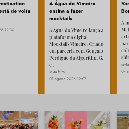
estination
A Água do Vimeiro
Van
está de volta
ensina a fazer
Bo
mocktails
A m
Mal
26 12:30
A Água do Vimeiro lança a
art
plataforma digital
par
Mocktails Vimeiro. Criado
col
em parceria com Gonçalo
shi
Perdigão da Algorithm G,
e…
sexta
07 a
sexta-feira,
07 agosto 2026 12:07