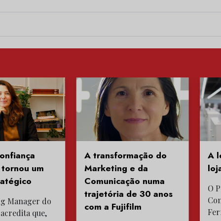
onfiança
A transformação do
A l
e tornou um
Marketing e da
loj
ratégico
Comunicação numa
O P
trajetória de 30 anos
Con
ng Manager do
com a Fujifilm
Fer
 acredita que,