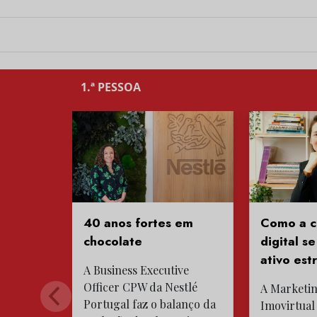
1.ª PESSOA
40 anos fortes em
Como a c
chocolate
digital s
ativo est
A Business Executive
Officer CPW da Nestlé
A Marketi
Portugal faz o balanço da
Imovirtual