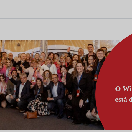
O Win
está 