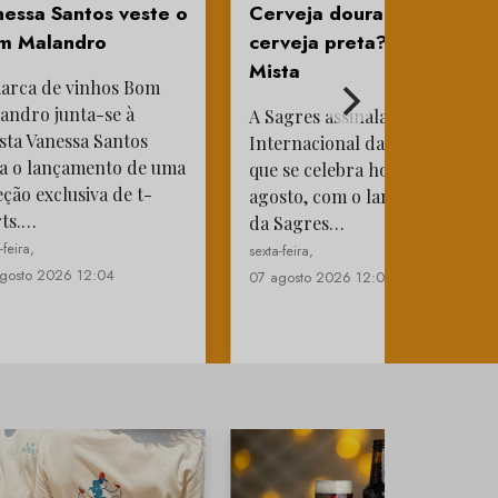
essa Santos veste o
Cerveja dourada e
m Malandro
cerveja preta? Sagres
Mista
arca de vinhos Bom
andro junta-se à
A Sagres assinala o Dia
ista Vanessa Santos
Internacional da Cerveja,
a o lançamento de uma
que se celebra hoje, 7 de
eção exclusiva de t-
agosto, com o lançamento
rts.…
da Sagres…
-feira,
sexta-feira,
gosto 2026 12:04
07 agosto 2026 12:02