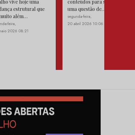
alho vive hoje uma
conteúdos para se tornar
ança estrutural que
uma questão de…
 muito além…
segunda-feira,
nda-feira,
20 abril 2026 10:06
maio 2026 08:21