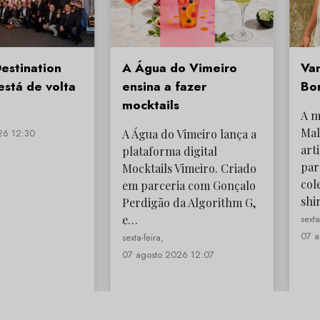
estination
A Água do Vimeiro
Van
está de volta
ensina a fazer
Bo
mocktails
A m
Mal
26 12:30
A Água do Vimeiro lança a
art
plataforma digital
par
Mocktails Vimeiro. Criado
col
em parceria com Gonçalo
shi
Perdigão da Algorithm G,
e…
sexta
07 a
sexta-feira,
07 agosto 2026 12:07