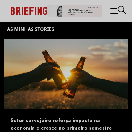
BRIEFING: TODAS AS
NOTÍCIAS SOBRE OS
NEGÓCIOS DO MARKETING E
Skip
DA PUBLICIDADE
AS MINHAS STORIES
to
content
Setor cervejeiro reforça impacto na
economia e cresce no primeiro semestre