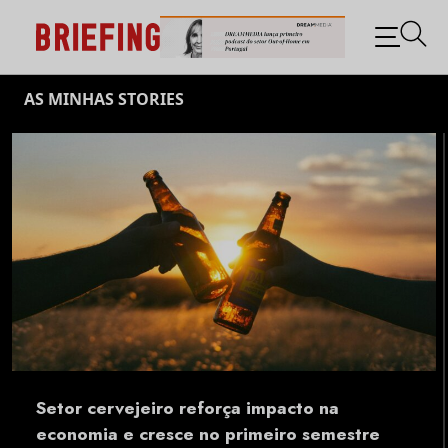
BRIEFING: TODAS AS
NOTÍCIAS SOBRE OS
NEGÓCIOS DO MARKETING E
Skip
DA PUBLICIDADE
AS MINHAS STORIES
to
content
Setor cervejeiro reforça impacto na
economia e cresce no primeiro semestre