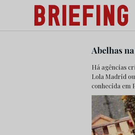
Briefing: Todas as notícias sobre os negóci
Skip
to
Abelhas na
content
Há agências cri
Lola Madrid ou
conhecida em P