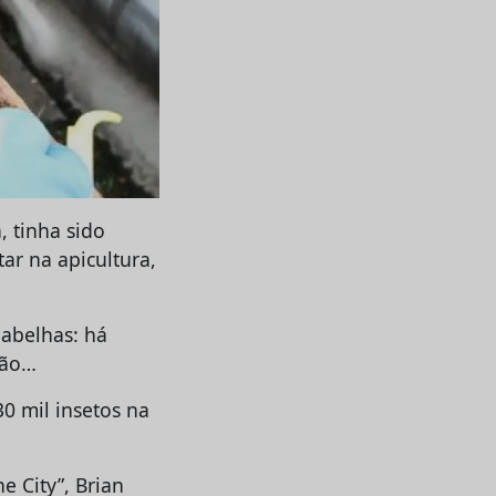
, tinha sido
ar na apicultura,
 abelhas: há
ção…
0 mil insetos na
 City”, Brian