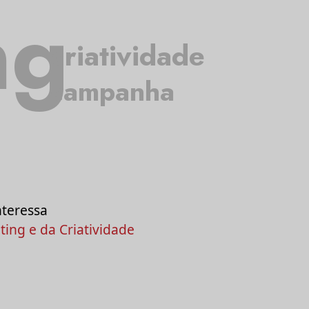
ng
criatividade
campanha
nteressa
ing e da Criatividade