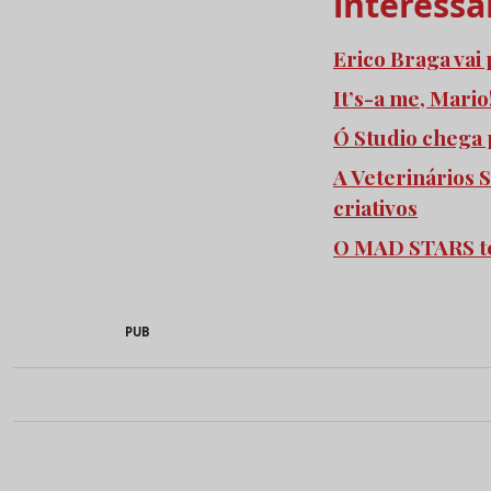
interessa
Erico Braga vai
It’s-a me, Mari
Ó Studio chega 
A Veterinários 
criativos
O MAD STARS t
PUB