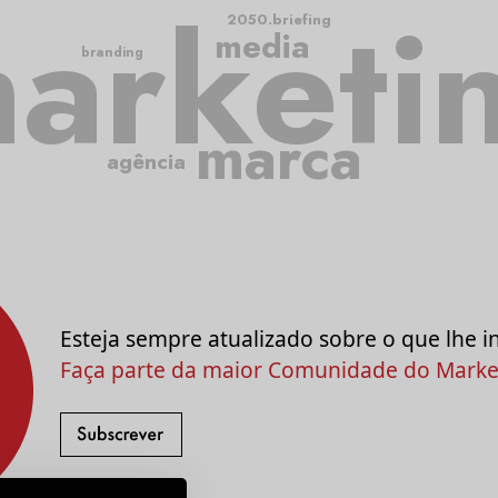
arketi
2050.briefing
media
branding
marca
agência
Esteja sempre atualizado sobre o que lhe i
Faça parte da maior Comunidade do Market