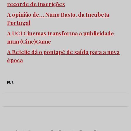
recorde de inscrições
A opinião de… Nuno Basto, da Incubeta
Portugal
A UCI Cinemas transforma a publicidade
num (Cine)Game
A Betclic dá o pontapé de saída para a nova
época
PUB