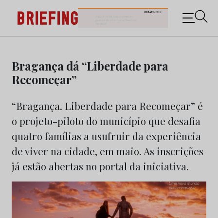
Briefing: Todas as notícias sobre os negócios do
Marketing e da Publicidade
Skip
to
Bragança dá “Liberdade para
content
Recomeçar”
“Bragança. Liberdade para Recomeçar” é
o projeto-piloto do município que desafia
quatro famílias a usufruir da experiência
de viver na cidade, em maio. As inscrições
já estão abertas no portal da iniciativa.