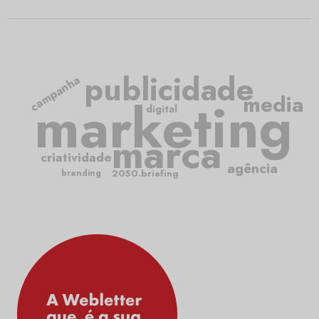
publicidade
campanha
media
marketing
digital
marca
criatividade
agência
2050.briefing
branding