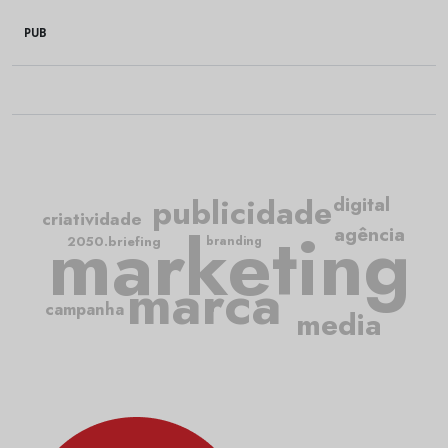
PUB
publicidade
digital
criatividade
marketing
agência
2050.briefing
branding
marca
campanha
media