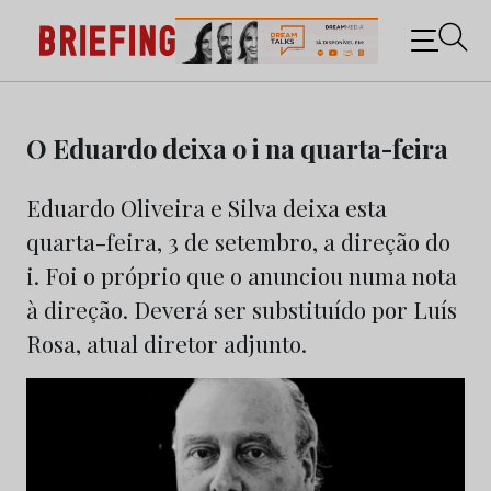
Briefing: Todas as notícias sobre os negócios do
Marketing e da Publicidade
Skip
to
O Eduardo deixa o i na quarta-feira
content
Eduardo Oliveira e Silva deixa esta
quarta-feira, 3 de setembro, a direção do
i. Foi o próprio que o anunciou numa nota
à direção. Deverá ser substituído por Luís
Rosa, atual diretor adjunto.