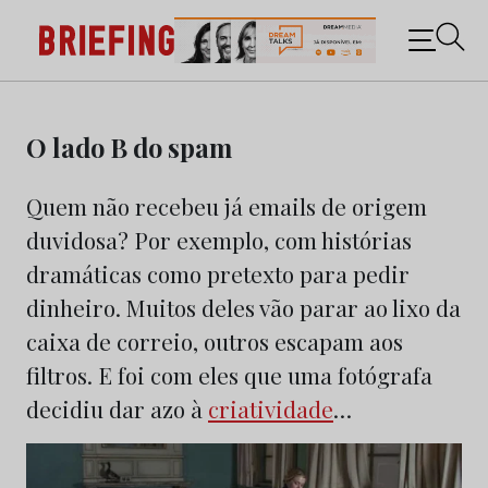
Briefing: Todas as notícias sobre os negócios do
Marketing e da Publicidade
Skip
to
O lado B do spam
content
Quem não recebeu já emails de origem
duvidosa? Por exemplo, com histórias
dramáticas como pretexto para pedir
dinheiro. Muitos deles vão parar ao lixo da
caixa de correio, outros escapam aos
filtros. E foi com eles que uma fotógrafa
decidiu dar azo à
criatividade
…