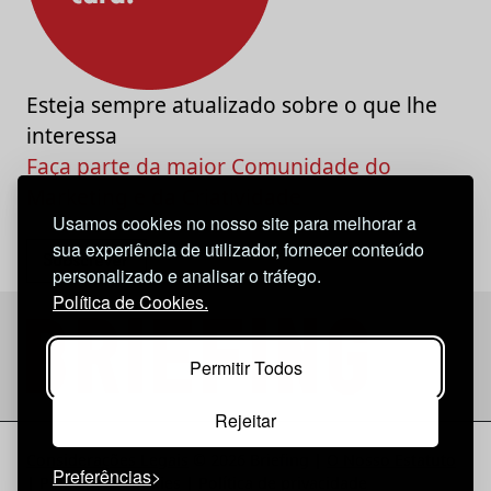
Esteja sempre atualizado sobre o que lhe
interessa
Faça parte da maior Comunidade do
Marketing e da Criatividade
Usamos cookies no nosso site para melhorar a
sua experiência de utilizador, fornecer conteúdo
personalizado e analisar o tráfego.
Política de Cookies.
Permitir Todos
Rejeitar
Considerações Legais
© 2026 Briefing |
O Nosso Estatuto
Preferências
|
Política de Cookies
|
Política de privacidade