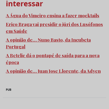
interessar
A Água do Vimeiro ensina a fazer mocktails
Erico Braga vai presidir o júri dos Lusófonos
em Saúde
A opinião de… Nuno Basto, da Incubeta
Portugal
A Betclic dá o pontapé de saída para a nova
época
A opinião de… Juan Jose Llorente, da Adyen
PUB