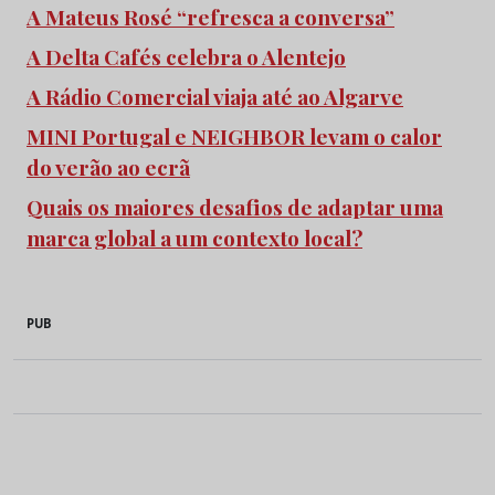
A Mateus Rosé “refresca a conversa”
A Delta Cafés celebra o Alentejo
A Rádio Comercial viaja até ao Algarve
MINI Portugal e NEIGHBOR levam o calor
do verão ao ecrã
Quais os maiores desafios de adaptar uma
marca global a um contexto local?
PUB