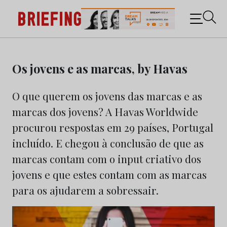
Briefing: Todas as notícias sobre os negócios do
Marketing e da Publicidade
Skip
to
Os jovens e as marcas, by Havas
content
O que querem os jovens das marcas e as
marcas dos jovens? A Havas Worldwide
procurou respostas em 29 países, Portugal
incluído. E chegou à conclusão de que as
marcas contam com o input criativo dos
jovens e que estes contam com as marcas
para os ajudarem a sobressair.