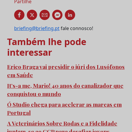
Partilhe
briefing@briefing.pt
fale connosco!
Também lhe pode
interessar
Erico Braga vai presidir o júri dos Lusófonos
em Saúde
It’s-a me, Mario! 40 anos do canalizador que
conquistou o mundo
Ó Studio chega para acelerar as marcas em
Portugal
A Veterinários Sobre Rodas e a Fidelidade
juntam-se ao CCP para desafiar jovens