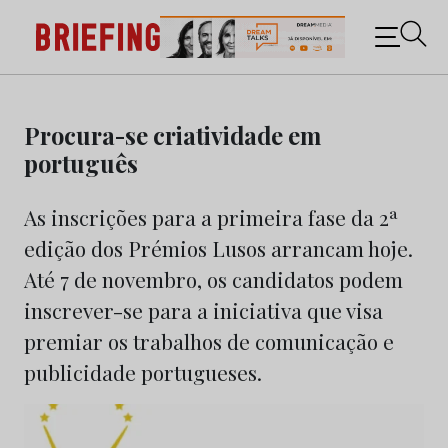
Briefing: Todas as notícias sobre os negócios do
Marketing e da Publicidade
Skip
to
Procura-se criatividade em
content
português
As inscrições para a primeira fase da 2ª
edição dos Prémios Lusos arrancam hoje.
Até 7 de novembro, os candidatos podem
inscrever-se para a iniciativa que visa
premiar os trabalhos de comunicação e
publicidade portugueses.