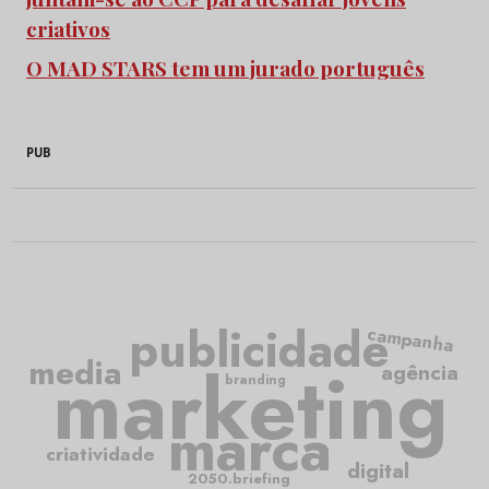
criativos
O MAD STARS tem um jurado português
PUB
publicidade
campanha
media
marketing
agência
branding
marca
criatividade
digital
2050.briefing