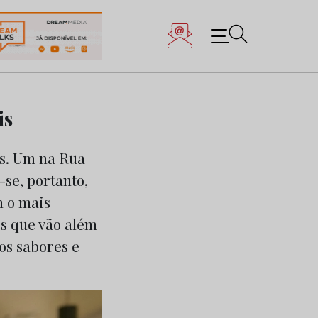
is
is. Um na Rua
se, portanto,
m o mais
s que vão além
os sabores e