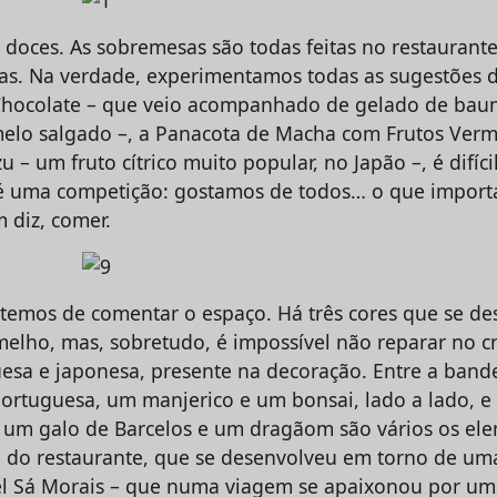
s doces. As sobremesas são todas feitas no restauran
las. Na verdade, experimentamos todas as sugestões da
Chocolate – que veio acompanhado de gelado de bau
elo salgado –, a Panacota de Macha com Frutos Verm
 – um fruto cítrico muito popular, no Japão –, é difíci
é uma competição: gostamos de todos… o que importa 
 diz, comer.
temos de comentar o espaço. Há três cores que se des
melho, mas, sobretudo, é impossível não reparar no 
uesa e japonesa, presente na decoração. Entre a band
portuguesa, um manjerico e um bonsai, lado a lado,
e um galo de Barcelos e um dragãom são vários os el
a do restaurante, que se desenvolveu em torno de u
uel Sá Morais – que numa viagem se apaixonou por um