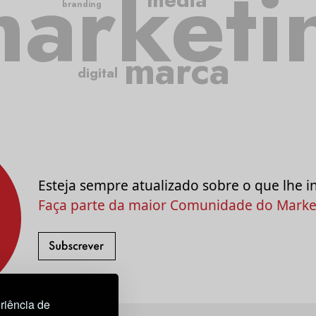
arketi
branding
marca
digital
Esteja sempre atualizado sobre o que lhe i
Faça parte da maior Comunidade do Market
riência de