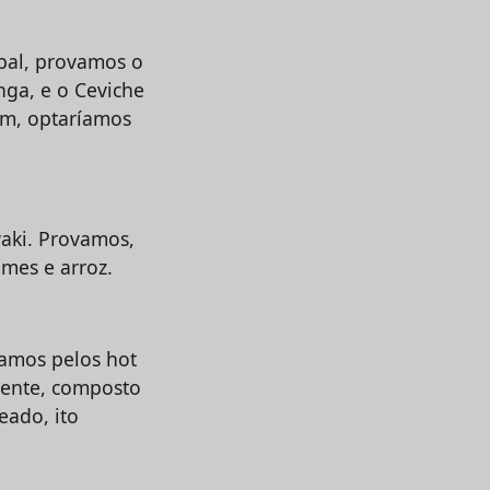
ipal, provamos o
nga, e o Ceviche
um, optaríamos
yaki. Provamos,
mes e arroz.
tamos pelos hot
uente, composto
eado, ito