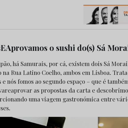
os do Marketing e da Publicidade
Aprovamos o sushi do(s) Sá Mora
apão, há Samurais, por cá, existem dois Sá Mora
o na Rua Latino Coelho, ambos em Lisboa. Trata-
s e nós fomos ao segundo espaço – que é també
vareaprovar as propostas da carta e descobrimo
orcionando uma viagem gastronómica entre vári
ses.