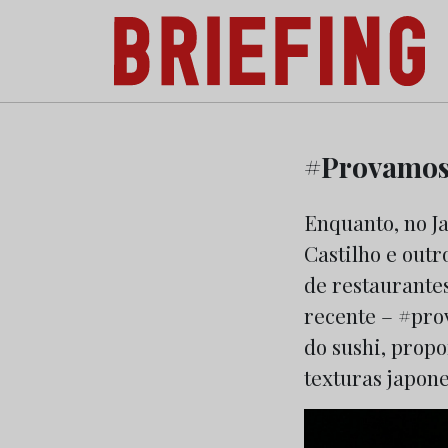
Briefing: Todas as notícias sobre os negóci
Skip
to
#ProvamosE
content
Enquanto, no J
Castilho e outr
de restaurante
recente – #pro
do sushi, prop
texturas japone