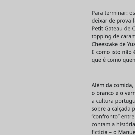
Para terminar: o
deixar de prova-
Petit Gateau de 
topping de caram
Cheescake de Yuzu
E como isto não 
que é como quem
Além da comida, 
o branco e o ver
a cultura portug
sobre a calçada 
“confronto” entr
contam a históri
fictícia – o Man