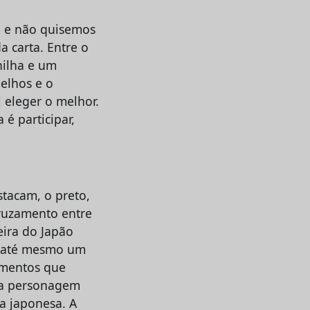
te e não quisemos
 carta. Entre o
nilha e um
elhos e o
l eleger o melhor.
é participar,
tacam, o preto,
cruzamento entre
eira do Japão
 e até mesmo um
ementos que
ma personagem
a japonesa. A