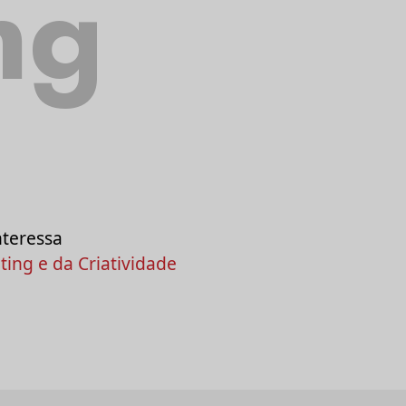
ng
nteressa
ing e da Criatividade