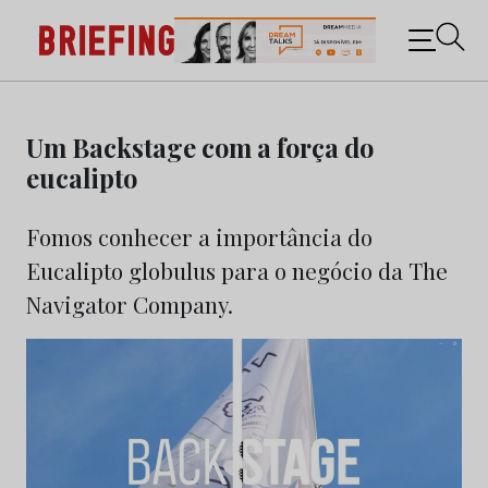
Briefing: Todas as notícias sobre os negócios do
Marketing e da Publicidade
Skip
to
Um Backstage com a força do
content
eucalipto
Fomos conhecer a importância do
Eucalipto globulus para o negócio da The
Navigator Company.