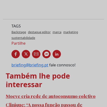
TAGS
Backstage
destaque editor
marca
marketing
sustentabilidade
Partilhe
briefing@briefing.pt
fale connosco!
Também lhe pode
interessar
Moeve cria rede de autoconsumo coletivo
Clinique: “A nossa função passou de