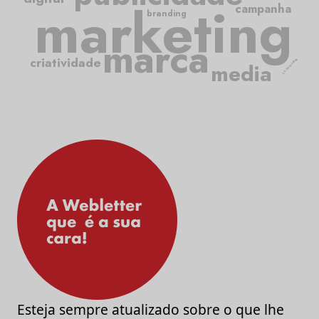
marketing
campanha
branding
marca
criatividade
2050.briefing
media
Esteja sempre atualizado sobre o que lhe