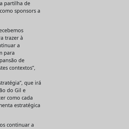
a partilha de
a como sponsors a
 recebemos
a trazer à
ntinuar a
m para
xpansão de
tes contextos”,
ratégia”, que irá
ão do Gil e
cer como cada
menta estratégica
os continuar a