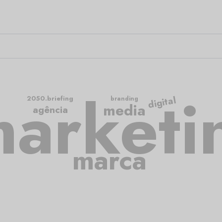
arketi
digital
2050.briefing
branding
media
agência
marca