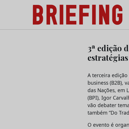
Briefing: Todas as notícias sobre os negóci
Skip
to
3ª edição 
content
estratégia
A terceira ediçã
business (B2B), v
das Nações, em Li
(BPI), Igor Carva
vão debater tema
também “Do Tradi
O evento é organ