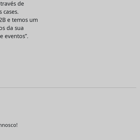
través de
s cases.
B2B e temos um
os da sua
e eventos”.
nnosco!