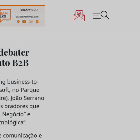
debater
nto B2B
ng business-to-
osoft, no Parque
cre), João Serrano
 os oradores que
 Negócio” e
cnológica”.
de comunicação e