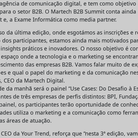
 agência de comunicação digital, e tem como objetivo 
s para o setor B2B. O Martech B2B Summit conta aind
t e, a Exame Informática como media partner.
so da última edição, onde esgotámos as inscrições e
o dos participantes, estamos ainda mais motivados par
nsights práticos e inovadores. O nosso objetivo é co
espaço onde a tecnologia e o marketing se encontra
escimento das empresas B2B. Vamos falar muito de e
ões e qual o papel do marketing e da comunicação nes
, CEO da Martech Digital.
e da manhã será o painel “Use Cases: Do Desafio à Est
ntes de três empresas de perfis distintos: BPI, Fundaç
ainel, os participantes terão oportunidade de conhe
ades utiliza o marketing e a comunicação como ferra
as áreas de atuação.
 CEO da Your Trend, reforça que “nesta 3ª edição, vam