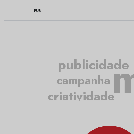
PUB
m
publicidade
campanha
criatividade