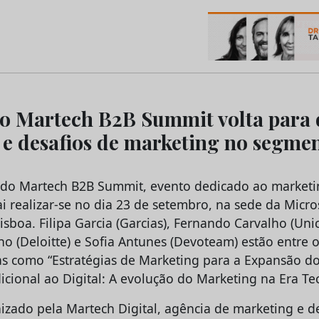
os do Marketing e da Publicidade
do Martech B2B Summit volta para 
s e desafios de marketing no segme
o do Martech B2B Summit, evento dedicado ao marketi
ai realizar-se no dia 23 de setembro, na sede da Micr
sboa. Filipa Garcia (Garcias), Fernando Carvalho (Uni
lho (Deloitte) e Sofia Antunes (Devoteam) estão entre
s como “Estratégias de Marketing para a Expansão do
cional ao Digital: A evolução do Marketing na Era Te
izado pela Martech Digital, agência de marketing e 