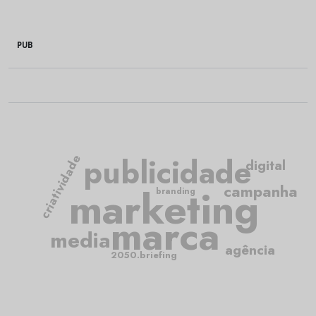
PUB
publicidade
criatividade
digital
marketing
campanha
branding
marca
media
agência
2050.briefing