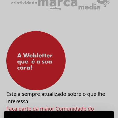
marca
digital
criatividade
media
branding
Esteja sempre atualizado sobre o que lhe
interessa
Faça parte da maior Comunidade do
Marketing e da Criatividade