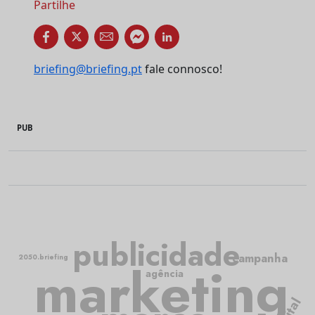
Partilhe
briefing@briefing.pt
fale connosco!
PUB
publicidade
campanha
2050.briefing
marketing
agência