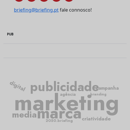
briefing@briefing.pt
fale connosco!
PUB
publicidade
digital
campanha
marketing
agência
branding
marca
media
criatividade
2050.briefing