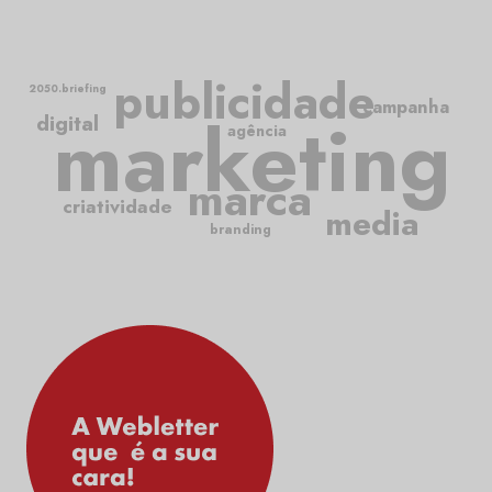
publicidade
2050.briefing
campanha
marketing
digital
agência
marca
criatividade
media
branding