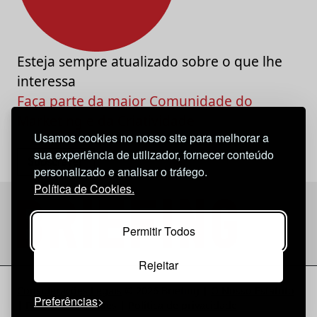
Esteja sempre atualizado sobre o que lhe
interessa
Faça parte da maior Comunidade do
Marketing e da Criatividade
Usamos cookies no nosso site para melhorar a
sua experiência de utilizador, fornecer conteúdo
personalizado e analisar o tráfego.
Política de Cookies.
Permitir Todos
Rejeitar
Considerações Legais
© 2026 Briefing |
O Nosso Estatuto
Preferências
|
Política de Cookies
|
Política de privacidade