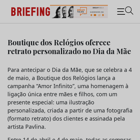
Briefing: Todas as notícias sobre os negócios do
Marketing e da Publicidade
Skip
to
Boutique dos Relógios oferece
content
retrato personalizado no Dia da Mãe
Para antecipar o Dia da Mãe, que se celebra a 4
de maio, a Boutique dos Relógios lança a
campanha “Amor Infinito”, uma homenagem à
ligação única entre mães e filhos, com um
presente especial: uma ilustração
personalizada, criada a partir de uma fotografia
(formato retrato) dos clientes e assinada pela
artista Pavlina.
Entre 14 de abril e 4 de maio, todas as compras