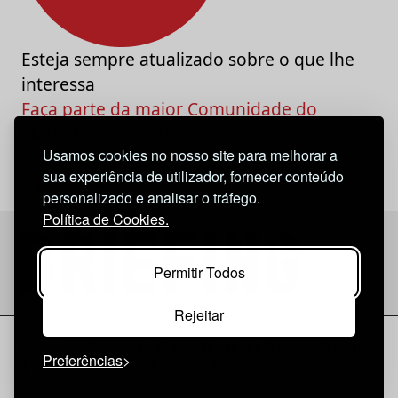
Esteja sempre atualizado sobre o que lhe
interessa
Faça parte da maior Comunidade do
Marketing e da Criatividade
Usamos cookies no nosso site para melhorar a
sua experiência de utilizador, fornecer conteúdo
personalizado e analisar o tráfego.
Política de Cookies.
Permitir Todos
Rejeitar
Considerações Legais
© 2026 Briefing |
O Nosso Estatuto
Preferências
|
Política de Cookies
|
Política de privacidade