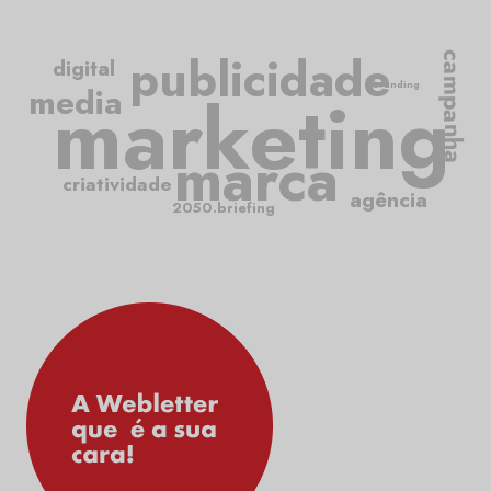
publicidade
campanha
digital
branding
media
marketing
marca
criatividade
agência
2050.briefing