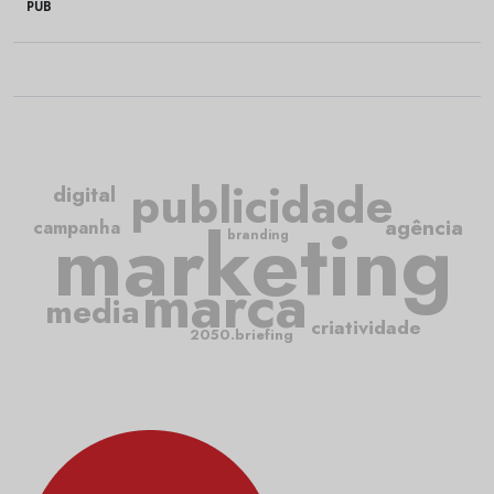
PUB
publicidade
digital
marketing
agência
campanha
branding
marca
media
criatividade
2050.briefing