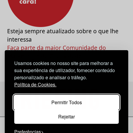
Esteja sempre atualizado sobre o que lhe
interessa
Faça parte da maior Comunidade do
Marketing e da Criatividade
Usamos cookies no nosso site para melhorar a
sua experiência de utilizador, fornecer conteúdo
personalizado e analisar o tráfego.
Política de Cookies.
Permitir Todos
Rejeitar
Considerações Legais
© 2026 Briefing |
O Nosso Estatuto
Preferências