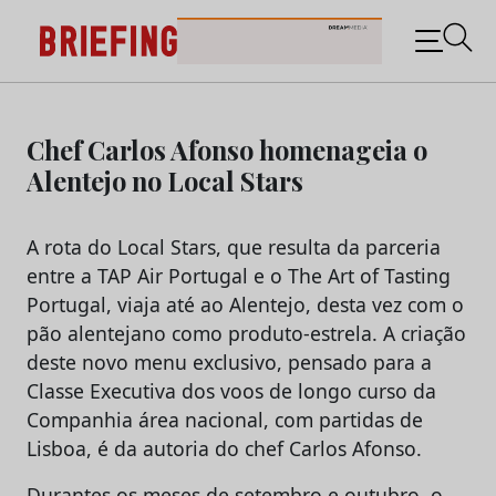
Briefing: Todas as notícias sobre os negócios do
Marketing e da Publicidade
Skip
to
Chef Carlos Afonso homenageia o
content
Alentejo no Local Stars
A rota do Local Stars, que resulta da parceria
entre a TAP Air Portugal e o The Art of Tasting
Portugal, viaja até ao Alentejo, desta vez com o
pão alentejano como produto-estrela. A criação
deste novo menu exclusivo, pensado para a
Classe Executiva dos voos de longo curso da
Companhia área nacional, com partidas de
Lisboa, é da autoria do chef Carlos Afonso.
Durantes os meses de setembro e outubro, o