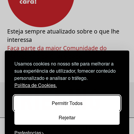
Esteja sempre atualizado sobre o que lhe
interessa
Faça parte da maior Comunidade do
Marketing e da Criatividade
Usamos cookies no nosso site para melhorar a
sua experiência de utilizador, fornecer conteúdo
personalizado e analisar o tráfego.
Política de Cookies.
Permitir Todos
Rejeitar
Considerações Legais
© 2026 Briefing |
O Nosso Estatuto
Preferências