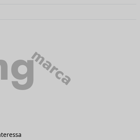
ng
marca
nteressa