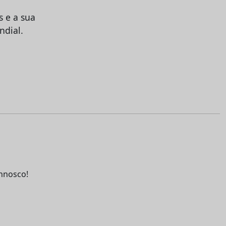
 e a sua
ndial.
nnosco!