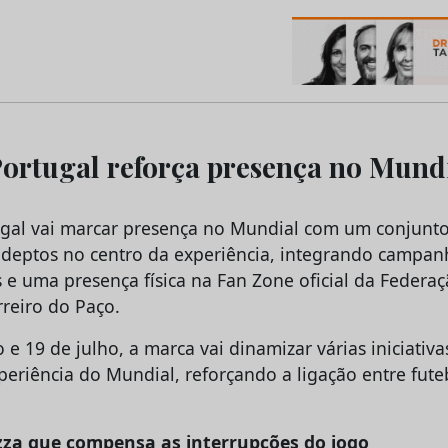
os do Marketing e da Publicidade
ortugal reforça presença no Mund
gal vai marcar presença no Mundial com um conjunto
deptos no centro da experiência, integrando campanh
s e uma presença física na Fan Zone oficial da Feder
rreiro do Paço.
 e 19 de julho, a marca vai dinamizar várias iniciati
eriência do Mundial, reforçando a ligação entre futeb
izza que compensa as interrupções do jogo