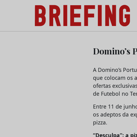
Briefing: Todas as notícias sobre os negóci
Skip
to
Domino’s P
content
A Domino’s Portu
que colocam os a
ofertas exclusiva
de Futebol no Te
Entre 11 de junho
os adeptos da exp
pizza.
“Desculpa”: a p