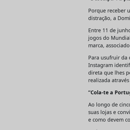
Porque receber 
distração, a Dom
Entre 11 de junh
jogos do Mundial
marca, associado
Para usufruir da
Instagram ident
direta que lhes 
realizada através
“Cola-te a Portu
Ao longo de cinc
suas lojas e con
e como devem col