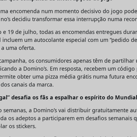
uma encomenda num momento decisivo do jogo pode
ino’s decidiu transformar essa interrupção numa rec
o e 19 de julho, todas as encomendas entregues dura
 incluem um autocolante especial com um “pedido de
 a uma oferta.
 campanha, os consumidores apenas têm de partilhar 
ificando a Domino’s. Em resposta, recebem um códig
permite obter uma pizza média grátis numa futura en
 dos canais da marca.
gal” desafia os fãs a espalhar o espírito do Mundia
o semanas, a Domino’s vai distribuir gratuitamente au
vida os adeptos a participarem em desafios semanais
ar os stickers.