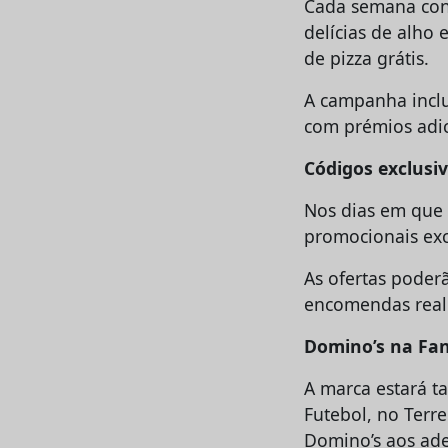
Cada semana cont
delícias de alho 
de pizza grátis.
A campanha inclu
com prémios adic
Códigos exclusi
Nos dias em que 
promocionais exc
As ofertas poderã
encomendas reali
Domino’s na Fan
A marca estará t
Futebol, no Terr
Domino’s aos ade