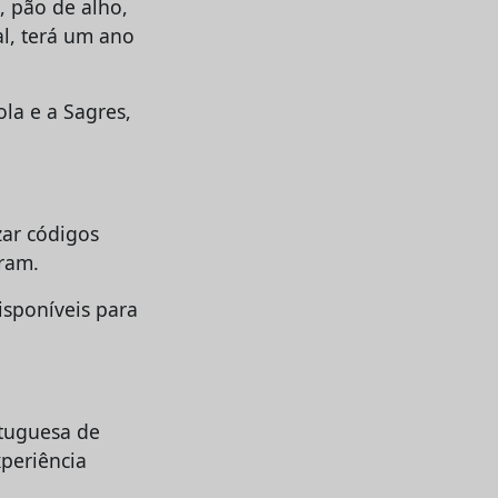
, pão de alho,
al, terá um ano
la e a Sagres,
zar códigos
gram.
isponíveis para
rtuguesa de
xperiência