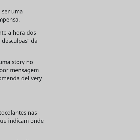
 ser uma
ompensa.
nte a hora dos
 desculpas” da
uma story no
o por mensagem
comenda delivery
l
tocolantes nas
 que indicam onde