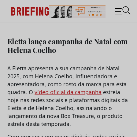
Briefing: Todas as notícias sobre os negócios do
Marketing e da Publicidade
Skip
to
Eletta lança campanha de Natal com
content
Helena Coelho
A Eletta apresenta a sua campanha de Natal
2025, com Helena Coelho, influenciadora e
apresentadora, como rosto da marca para esta
quadra. O
vídeo oficial da campanha
estreia
hoje nas redes sociais e plataformas digitais da
Eletta e de Helena Coelho, assinalando o
lançamento da nova Box Treasure, o produto
estrela desta temporada.
Com presença em meios digitais, redes sociais