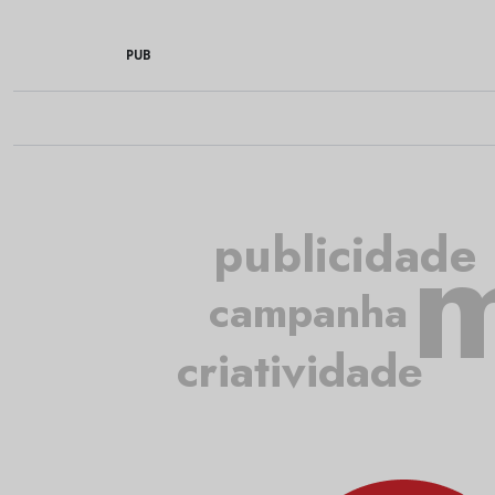
PUB
m
publicidade
campanha
criatividade