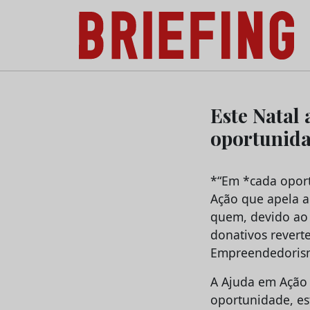
Briefing: Todas as notícias sobre os negóci
Skip
to
Este Natal
content
oportunida
*“Em *cada oport
Ação que apela a
quem, devido ao 
donativos revert
Empreendedoris
A Ajuda em Ação 
oportunidade, es