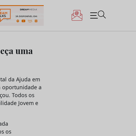
ereça uma
tal da Ajuda em
a oportunidade a
nçou. Todos os
ilidade Jovem e
cada
os os