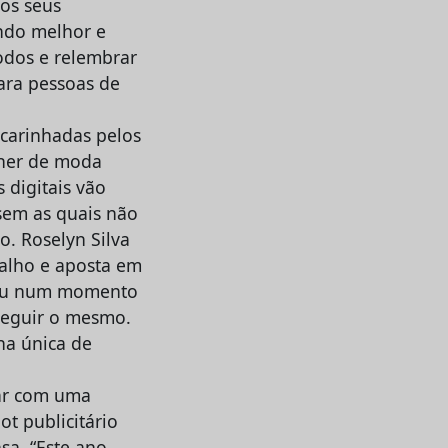
os seus
ndo melhor e
odos e relembrar
ra pessoas de
acarinhadas pelos
gner de moda
 digitais vão
 sem as quais não
o. Roselyn Silva
balho e aposta em
tou num momento
seguir o mesmo.
ha única de
ar com uma
t publicitário
sa. “Este ano