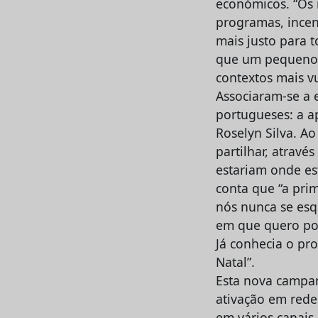
económicos. “Os 
programas, incen
mais justo para 
que um pequeno 
contextos mais v
Associaram-se a 
portugueses: a a
Roselyn Silva. A
partilhar, atravé
estariam onde est
conta que “a pri
nós nunca se es
em que quero po
Já conhecia o pr
Natal”.
Esta nova campa
ativação em redes
em vários canais 