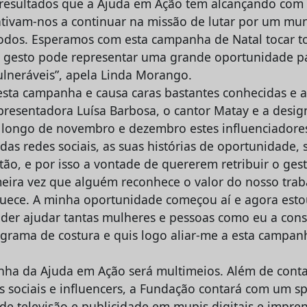
resultados que a Ajuda em Ação tem alcançando com 
tivam-nos a continuar na missão de lutar por um mu
todos. Esperamos com esta campanha de Natal tocar t
gesto pode representar uma grande oportunidade pa
ulneráveis”, apela Linda Morango.
esta campanha e causa caras bastantes conhecidas e 
presentadora Luísa Barbosa, o cantor Matay e a desi
o longo de novembro e dezembro estes influenciadores
s das redes sociais, as suas histórias de oportunidade,
ão, e por isso a vontade de quererem retribuir o gest
meira vez que alguém reconhece o valor do nosso tra
quece. A minha oportunidade começou aí e agora es
der ajudar tantas mulheres e pessoas como eu a con
ograma de costura e quis logo aliar-me a esta campan
nha da Ajuda em Ação será multimeios. Além de cont
 sociais e influencers, a Fundação contará com um spo
de televisão e publicidade em mupis digitais e impren