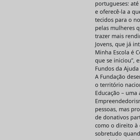
portugueses: até
e oferecê-la a q
tecidos para o n
pelas mulheres q
trazer mais rend
Jovens, que já i
Minha Escola é C
que se iniciou”,
Fundos da Ajuda
A Fundação dese
o território naci
Educação – uma á
Empreendedorism
pessoas, mas pro
de donativos part
como o direito à
sobretudo quand