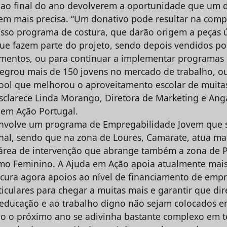
 ao final do ano devolverem a oportunidade que um d
uem mais precisa. “Um donativo pode resultar na comp
osso programa de costura, que darão origem a peças 
ue fazem parte do projeto, sendo depois vendidos por
imentos, ou para continuar a implementar programas
ntegrou mais de 150 jovens no mercado de trabalho, o
ool que melhorou o aproveitamento escolar de muitas
 esclarece Linda Morango, Diretora de Marketing e Ang
 em Ação Portugal.
nvolve um programa de Empregabilidade Jovem que s
onal, sendo que na zona de Loures, Camarate, atua mai
rea de intervenção que abrange também a zona de P
o Feminino. A Ajuda em Ação apoia atualmente mais
cura agora apoios ao nível de financiamento de emp
iculares para chegar a muitas mais e garantir que dir
 educação e ao trabalho digno não sejam colocados e
o o próximo ano se adivinha bastante complexo em 