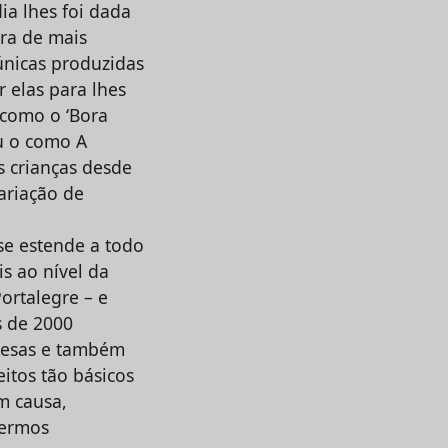
ia lhes foi dada
ra de mais
únicas produzidas
 elas para lhes
 como o ‘Bora
u o como A
 crianças desde
ariação de
e estende a todo
s ao nível da
ortalegre – e
 de 2000
resas e também
eitos tão básicos
m causa,
termos