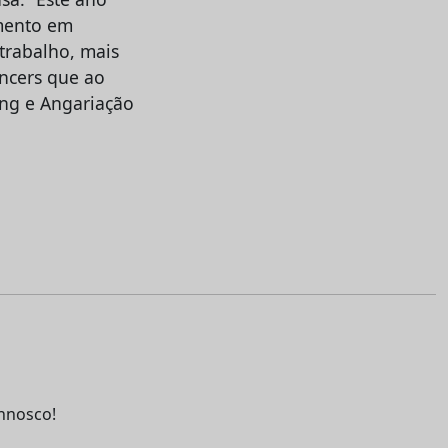
amento em
trabalho, mais
encers que ao
ng e Angariação
nnosco!