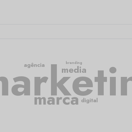
arketi
branding
agência
media
marca
digital