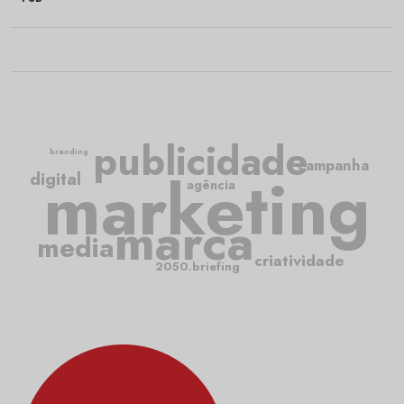
publicidade
branding
campanha
marketing
digital
agência
marca
media
criatividade
2050.briefing