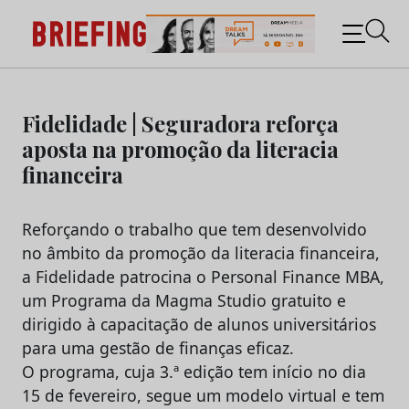
Briefing: Todas as notícias sobre os negócios do
Marketing e da Publicidade
Skip
to
Fidelidade | Seguradora reforça
content
aposta na promoção da literacia
financeira
Reforçando o trabalho que tem desenvolvido
no âmbito da promoção da literacia financeira,
a Fidelidade patrocina o Personal Finance MBA,
um Programa da Magma Studio gratuito e
dirigido à capacitação de alunos universitários
para uma gestão de finanças eficaz.
O programa, cuja 3.ª edição tem início no dia
15 de fevereiro, segue um modelo virtual e tem