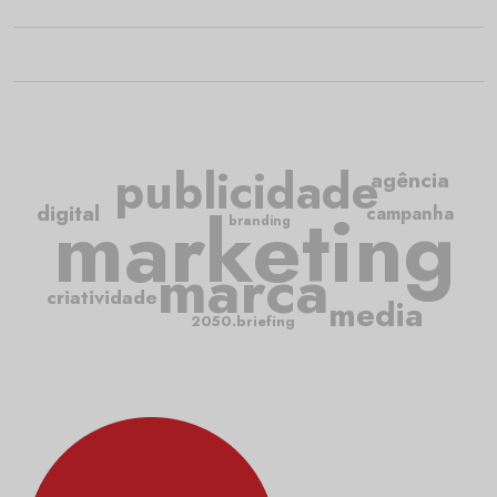
publicidade
agência
marketing
digital
campanha
branding
marca
criatividade
media
2050.briefing