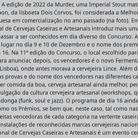
r. A edição de 2022 da Murder, uma Imperial Stout ma
bon, da lisboeta Dois Corvos, foi considerada a Melho
uesa em comercialização no ano passado (na foto). E
l de Cervejas Caseiras e Artesanais introduz mais um
assar a ser conhecidos em dia diverso do Concurso. A
r lugar no dia 9 e 10 de Dezembro e o nome dos premi
16. Na 11ª edição do Concurso, o local escolhido para
ara anunciar, depois, os vencedores é o novo Fermen
(Lisboa), onde antes morava a cervejeira Lince. Além 
as provas e do nome dos vencedores nas diferentes ca
ver comida da boa, cerveja artesanal ainda melhor, p
lgação da cultura cervejeira artesanal (workshops, qu
donga (funk, soul e jazz). O programa de dia 16 aind
omo os Prémios, se bem que, neste caso, tal como nas
ceitas vencedoras de cada categoria na vertente caseir
nstalações de reconhecidas marcas cervejeiras naciona
nal de Cervejas Caseiras e Artesanais é um evento cer