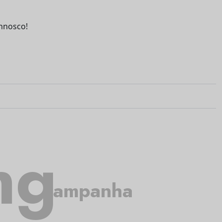
nnosco!
ng
campanha