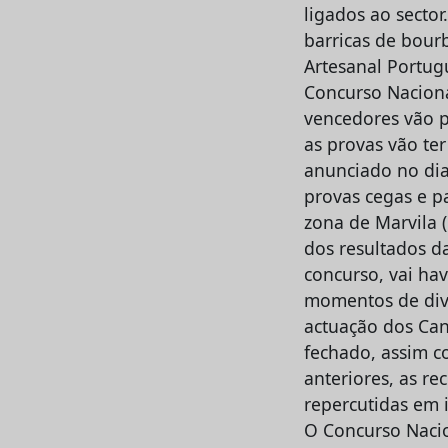
ligados ao secto
barricas de bour
Artesanal Portug
Concurso Naciona
vencedores vão p
as provas vão te
anunciado no dia 
provas cegas e p
zona de Marvila 
dos resultados d
concurso, vai ha
momentos de divu
actuação dos Can
fechado, assim c
anteriores, as re
repercutidas em i
O Concurso Nacio