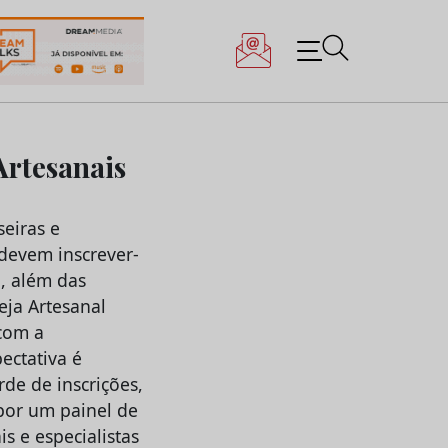
Artesanais
seiras e
devem inscrever-
o, além das
eja Artesanal
 com a
ectativa é
de de inscrições,
por um painel de
is e especialistas