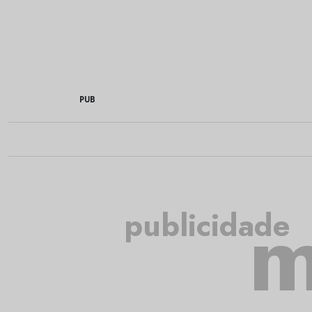
PUB
m
publicidade