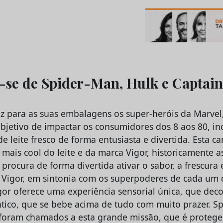
os do Marketing e da Publicidade
e-se de Spider-Man, Hulk e Captai
az para as suas embalagens os super-heróis da Marve
objetivo de impactar os consumidores dos 8 aos 80, in
e leite fresco de forma entusiasta e divertida. Esta 
o mais cool do leite e da marca Vigor, historicamente a
 procura de forma divertida ativar o sabor, a frescura
igor, em sintonia com os superpoderes de cada um d
igor oferece uma experiência sensorial única, que deco
ntico, que se bebe acima de tudo com muito prazer. S
foram chamados a esta grande missão, que é proteger 