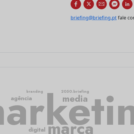
briefing@briefing.pt
fale co
arketi
2050.briefing
branding
media
agência
marca
digital