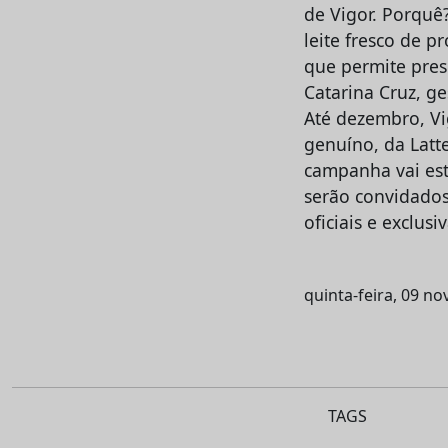
de Vigor. Porquê?
leite fresco de p
que permite prese
Catarina Cruz, g
Até dezembro, Vi
genuíno, da Latt
campanha vai est
serão convidados
oficiais e exclusi
quinta-feira, 09 n
TAGS