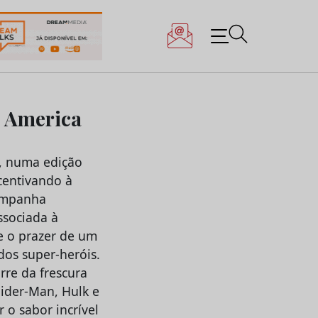
n America
l, numa edição
centivando à
campanha
ssociada à
 e o prazer de um
os super-heróis.
rre da frescura
pider-Man, Hulk e
o sabor incrível