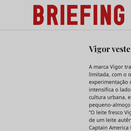
Briefing: Todas as notícias sobre os negóci
Skip
to
Vigor vest
content
A marca Vigor tr
limitada, com o 
experimentação d
intensifica o lad
cultura urbana, e
pequeno-almoço V
“O leite fresco V
de um leite autê
Captain America 