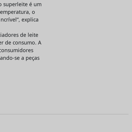
o superleite é um
 temperatura, o
crível“, explica
iadores de leite
ver de consumo. A
 consumidores
tando-se a peças