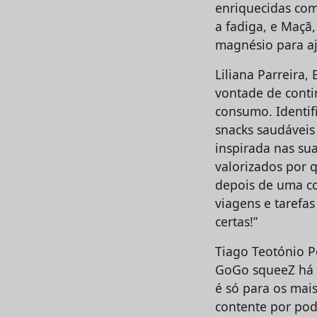
enriquecidas com
a fadiga, e Maçã
magnésio para aju
Liliana Parreira
vontade de conti
consumo. Identi
snacks saudáveis
inspirada nas su
valorizados por 
depois de uma co
viagens e tarefa
certas!”
Tiago Teotónio P
GoGo squeeZ há b
é só para os mais
contente por pod