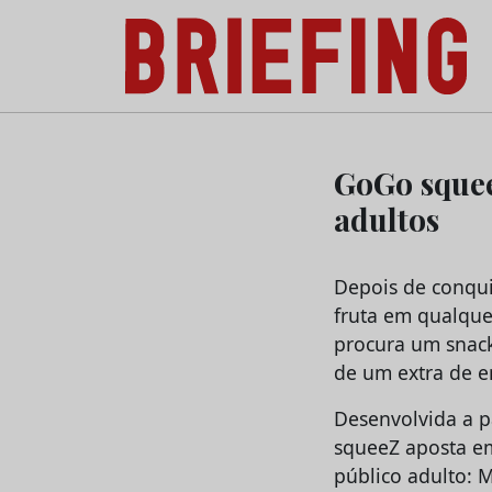
Briefing: Todas as notícias sobre os negóci
Skip
to
GoGo squee
content
adultos
Depois de conqui
fruta em qualque
procura um snack
de um extra de e
Desenvolvida a p
squeeZ aposta em
público adulto: 