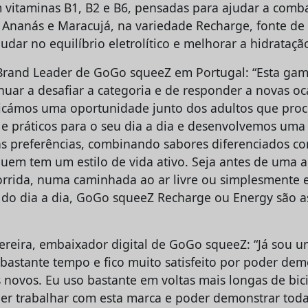
 vitaminas B1, B2 e B6, pensadas para ajudar a comba
, Ananás e Maracujá, na variedade Recharge, fonte de 
dar no equilíbrio eletrolítico e melhorar a hidrataçã
, Brand Leader de GoGo squeeZ em Portugal: “Esta ga
nuar a desafiar a categoria e de responder a novas oc
ficámos uma oportunidade junto dos adultos que pro
 e práticos para o seu dia a dia e desenvolvemos uma
as preferências, combinando sabores diferenciados c
quem tem um estilo de vida ativo. Seja antes de uma a
rrida, numa caminhada ao ar livre ou simplesmente e
s do dia a dia, GoGo squeeZ Recharge ou Energy são a
ereira, embaixador digital de GoGo squeeZ: “Já sou 
astante tempo e fico muito satisfeito por poder dem
 novos. Eu uso bastante em voltas mais longas de bici
er trabalhar com esta marca e poder demonstrar toda