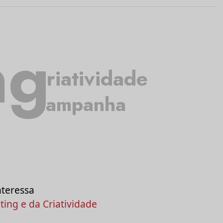
ng
criatividade
campanha
nteressa
ing e da Criatividade