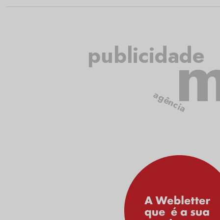
m
publicidade
agência