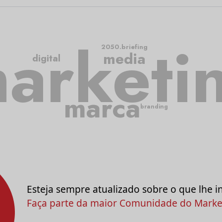
arketi
2050.briefing
media
digital
marca
branding
Esteja sempre atualizado sobre o que lhe i
Faça parte da maior Comunidade do Market