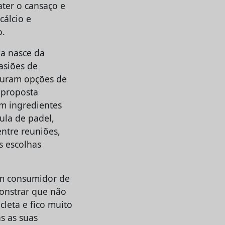
ter o cansaço e
cálcio e
o.
ma nasce da
asiões de
curam opções de
 proposta
om ingredientes
ula de padel,
ntre reuniões,
s escolhas
um consumidor de
onstrar que não
cleta e fico muito
s as suas