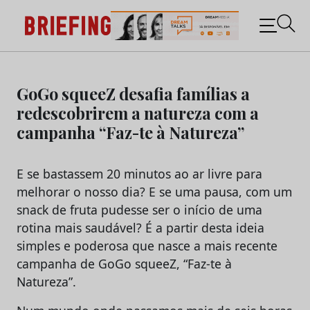
Briefing: Todas as notícias sobre os negócios do
Marketing e da Publicidade
Skip
to
GoGo squeeZ desafia famílias a
content
redescobrirem a natureza com a
campanha “Faz-te à Natureza”
E se bastassem 20 minutos ao ar livre para
melhorar o nosso dia? E se uma pausa, com um
snack de fruta pudesse ser o início de uma
rotina mais saudável? É a partir desta ideia
simples e poderosa que nasce a mais recente
campanha de GoGo squeeZ, “Faz-te à
Natureza”.