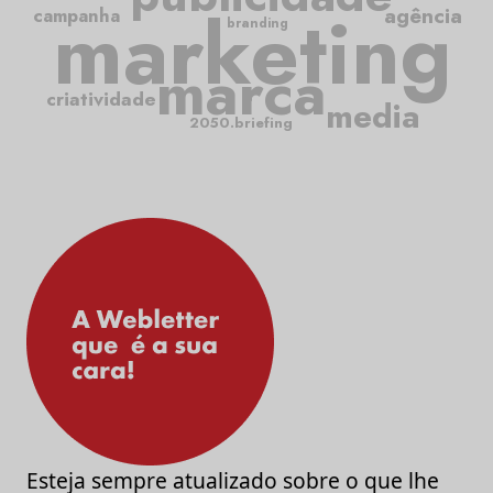
marketing
agência
campanha
branding
marca
criatividade
media
2050.briefing
Esteja sempre atualizado sobre o que lhe