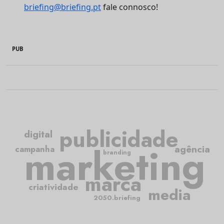
briefing@briefing.pt
fale connosco!
PUB
publicidade
digital
marketing
agência
campanha
branding
marca
criatividade
media
2050.briefing