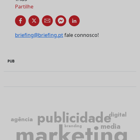
Partilhe
briefing@briefing.pt
fale connosco!
PUB
publicidade
digital
agência
marketing
media
branding