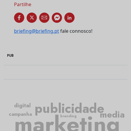
Partilhe
briefing@briefing.pt
fale connosco!
PUB
publicidade
digital
media
marketing
campanha
branding