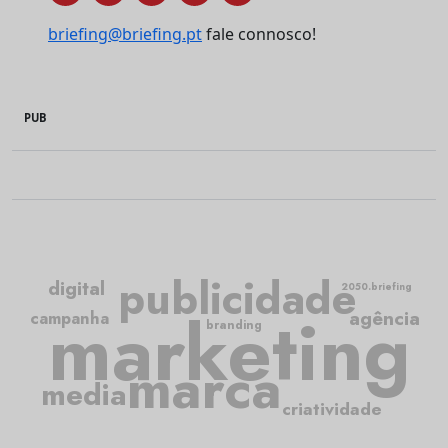
briefing@briefing.pt
fale connosco!
PUB
publicidade
digital
2050.briefing
marketing
agência
campanha
branding
marca
media
criatividade