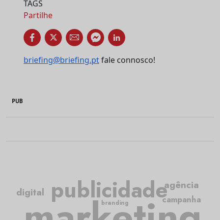
TAGS
Partilhe
briefing@briefing.pt
fale connosco!
PUB
publicidade
agência
digital
marketing
campanha
branding