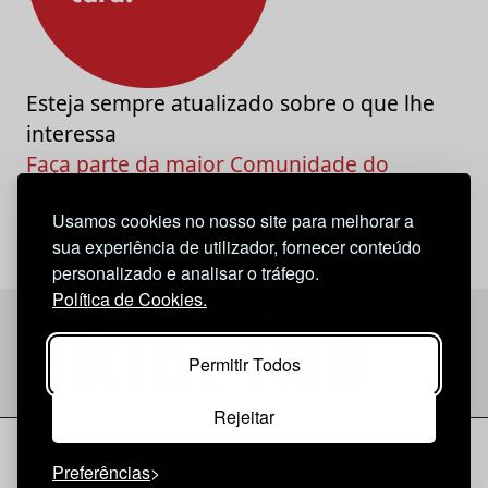
Esteja sempre atualizado sobre o que lhe
interessa
Faça parte da maior Comunidade do
Marketing e da Criatividade
Usamos cookies no nosso site para melhorar a
sua experiência de utilizador, fornecer conteúdo
personalizado e analisar o tráfego.
Política de Cookies.
Permitir Todos
Rejeitar
Considerações Legais
© 2026 Briefing |
O Nosso Estatuto
Preferências
|
Política de Cookies
|
Política de privacidade