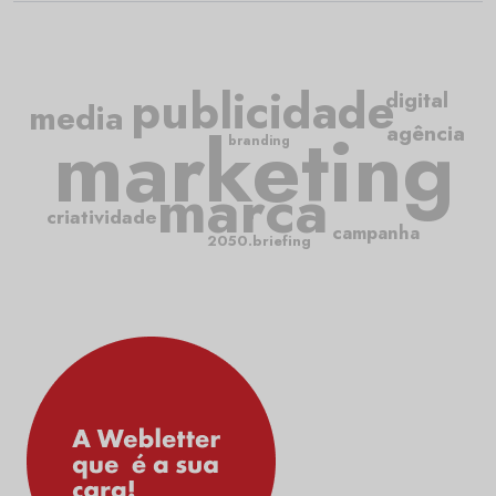
publicidade
digital
media
marketing
agência
branding
marca
criatividade
campanha
2050.briefing