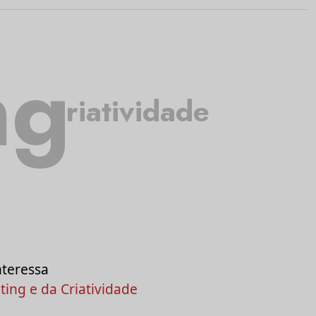
ng
criatividade
nteressa
ing e da Criatividade