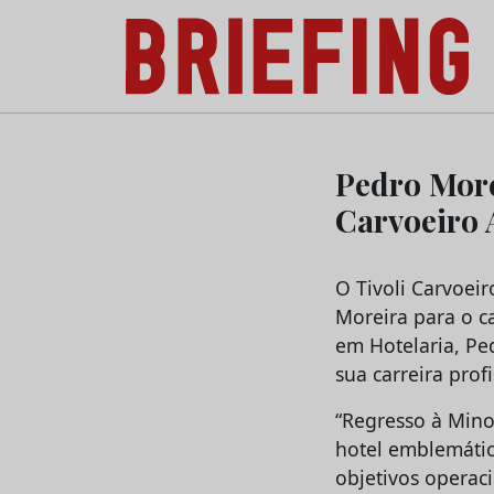
Briefing: Todas as notícias sobre os negóci
Skip
to
Pedro More
content
Carvoeiro 
O Tivoli Carvoei
Moreira para o c
em Hotelaria, Pe
sua carreira profi
“Regresso à Mino
hotel emblemático
objetivos operac