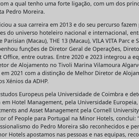
 com a qual tenho uma forte ligação, com um dos princ
nta Pedro Moreira.
iciou a sua carreira em 2013 e do seu percurso fazem 
 do universo hoteleiro nacional e internacional, entr
e Parisian (Macau), THE 13 (Macau), VILA VITA Parc e
enhou funções de Diretor Geral de Operações, Diret
t Office, entre outras. Entre 2020 e 2023 integrou a 
etor de Alojamento no Tivoli Marina Vilamoura Algarv
 em 2021 com a distinção de Melhor Diretor de Aloja
os Xénios da ADHP.
Estudos Europeus pela Universidade de Coimbra e de
 em Hotel Management, pela Universidade Europeia, 
stments and Asset Management pela Cornell University
ctor of People para Portugal na Minor Hotels, conclui
issionalismo do Pedro Moreira são reconhecidos e per
or Hotels apostamos nas pessoas e nas equipas, re