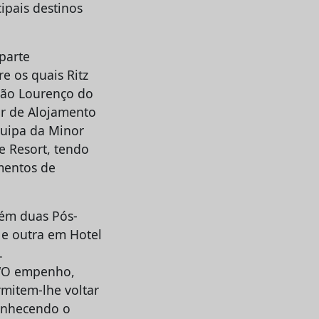
ipais destinos
parte
e os quais Ritz
 São Lourenço do
or de Alojamento
equipa da Minor
e Resort, tendo
mentos de
tém duas Pós-
e outra em Hotel
.
: “O empenho,
mitem-lhe voltar
conhecendo o