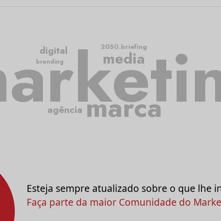
arketi
2050.briefing
digital
media
branding
marca
agência
Esteja sempre atualizado sobre o que lhe i
Faça parte da maior Comunidade do Market