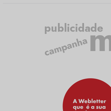
m
publicidade
campanha