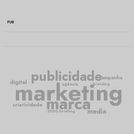
PUB
publicidade
campanha
marketing
digital
agência
branding
marca
criatividade
media
2050.briefing