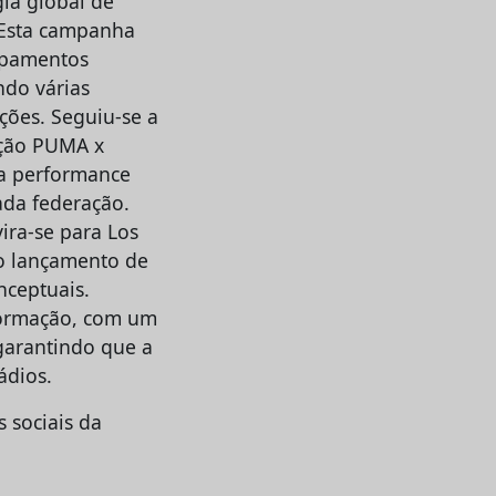
gia global de
. Esta campanha
ipamentos
ndo várias
ções. Seguiu-se a
eção PUMA x
ta performance
ada federação.
ira-se para Los
 o lançamento de
nceptuais.
 formação, com um
garantindo que a
ádios.
s sociais da