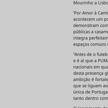
Mourinho a Lisbo
‘Por Amor à Cam
acontecem um pou
demonstram com o
públicas a casam
integra perfeita
espaços comuns e
“Antes de o futeb
e é aí que a PUM
nacionais em qua
desta presença g
ambição é fortal
que se liguem ao
única de Portuga
tanto dentro com