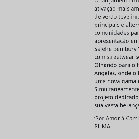
O lançamento do 
ativação mais am
de verão teve in
principais e alte
comunidades para
apresentação em
Salehe Bembury ‘
com streetwear so
Olhando para o f
Angeles, onde o 
uma nova gama re
Simultaneamente,
projeto dedicado
sua vasta heranç
‘Por Amor à Camis
PUMA.