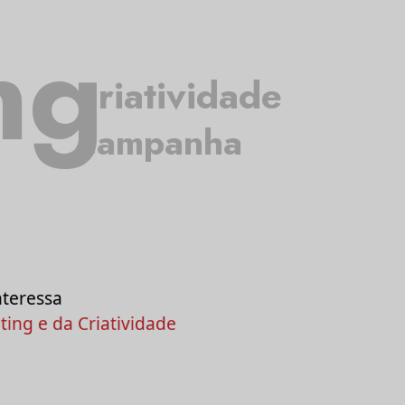
ng
criatividade
campanha
nteressa
ing e da Criatividade