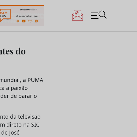
ntes do
 mundial, a PUMA
ca a paixão
der de parar o
to da televisão
m direto na SIC
 de José