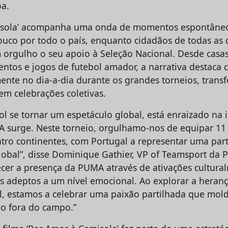
a.
isola’ acompanha uma onda de momentos espontâne
co por todo o país, enquanto cidadãos de todas as cl
rgulho o seu apoio à Seleção Nacional. Desde casas 
entos e jogos de futebol amador, a narrativa destaca 
mente no dia-a-dia durante os grandes torneios, tran
m celebrações coletivas.
ol se tornar um espetáculo global, está enraizado na i
A surge. Neste torneio, orgulhamo-nos de equipar 11
tro continentes, com Portugal a representar uma par
lobal”, disse Dominique Gathier, VP of Teamsport da 
ecer a presença da PUMA através de ativações cultura
s adeptos a um nível emocional. Ao explorar a herança
l, estamos a celebrar uma paixão partilhada que mol
o fora do campo.”