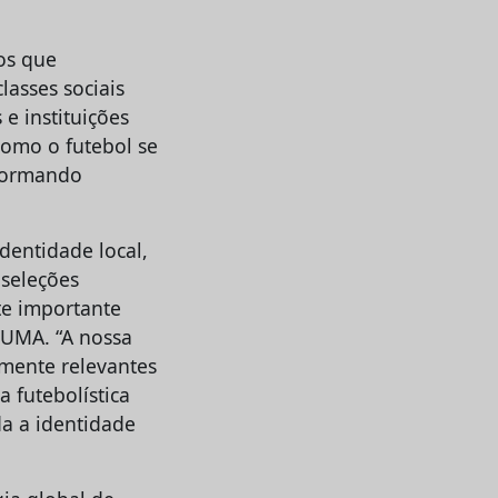
os que
asses sociais
e instituições
como o futebol se
sformando
dentidade local,
 seleções
te importante
PUMA. “A nossa
lmente relevantes
 futebolística
da a identidade