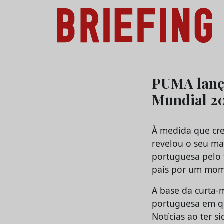
Briefing: Todas as notícias sobre os negóci
Skip
to
PUMA lança
content
Mundial 2
À medida que cre
revelou o seu mai
portuguesa pelo 
país por um mome
A base da curta-
portuguesa em q
Notícias ao ter 