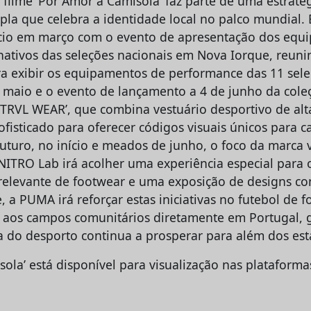
filme ‘Por Amor à Camisola’ faz parte de uma estraté
pla que celebra a identidade local no palco mundial
ício em março com o evento de apresentação dos equ
rnativos das seleções nacionais em Nova Iorque, reuni
 exibir os equipamentos de performance das 11 sele
 maio e o evento de lançamento a 4 de junho da col
TRVL WEAR’, que combina vestuário desportivo de al
fisticado para oferecer códigos visuais únicos para c
uturo, no início e meados de junho, o foco da marca v
NITRO Lab irá acolher uma experiência especial para
levante de footwear e uma exposição de designs co
 a PUMA irá reforçar estas iniciativas no futebol de
 aos campos comunitários diretamente em Portugal, 
a do desporto continua a prosperar para além dos est
ola’ está disponível para visualização nas plataforma