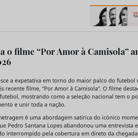
os do Marketing e da Publicidade
 o filme “Por Amor à Camisola” a
026
sce a expetativa em torno do maior palco do futebol
s recente filme, “Por Amor à Camisola”. O filme desta
futebol, mostrando como a seleção nacional tem o po
nto e unir toda a nação.
metragem é uma abordagem satírica do icónico momen
ue Pedro Santana Lopes abandonou uma entrevista e
sido interrompido pela cobertura em direto da chegada