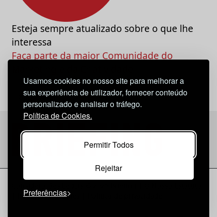
Esteja sempre atualizado sobre o que lhe
interessa
Faça parte da maior Comunidade do
Marketing e da Criatividade
Usamos cookies no nosso site para melhorar a
sua experiência de utilizador, fornecer conteúdo
personalizado e analisar o tráfego.
Política de Cookies.
Permitir Todos
Rejeitar
Considerações Legais
© 2026 Briefing |
O Nosso Estatuto
Preferências
|
Política de Cookies
|
Política de privacidade