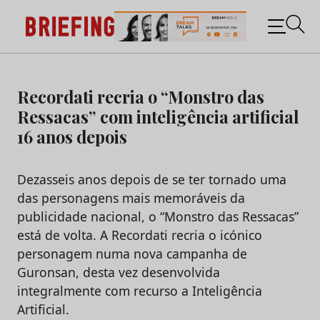
Briefing: Todas as notícias sobre os negócios do
Marketing e da Publicidade
Skip
to
Recordati recria o “Monstro das
content
Ressacas” com inteligência artificial
16 anos depois
Dezasseis anos depois de se ter tornado uma
das personagens mais memoráveis da
publicidade nacional, o “Monstro das Ressacas”
está de volta. A Recordati recria o icónico
personagem numa nova campanha de
Guronsan, desta vez desenvolvida
integralmente com recurso a Inteligência
Artificial.