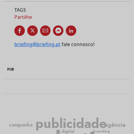
TAGS
Partilhe
briefing@briefing.pt
fale connosco!
PUB
publicidade
agência
campanha
digital
branding