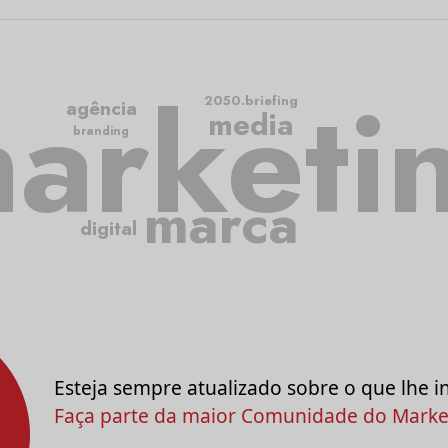
arketi
2050.briefing
agência
media
branding
marca
digital
Esteja sempre atualizado sobre o que lhe i
Faça parte da maior Comunidade do Market