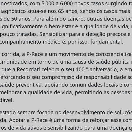
nosticados, com 5 000 a 6 000 novos casos surgindo 
iagnóstico situa-se nos 65 anos, sendo os casos mais
de 50 anos. Para além do cancro, outras doenças b
significativamente o bem-estar e a qualidade de vida,
pouco tratadas. Sensibilizar para a deteção precoce e
acompanhamento médico é, por isso, fundamental.
corrida, a P-Race é um movimento de consciencializa
omunidade em torno de uma causa de saúde pública r
que a Recordati celebra o seu 100.º aniversário, a em
, reforçando o seu compromisso de responsabilidade so
aúde preventiva, apoiando comunidades locais e con
melhorar a qualidade de vida, permitindo às pessoas 
dável.
m estado sempre focada no desenvolvimento de soluç
ida. Apoiar a P-Race é uma forma de reforçar esse co
os de vida ativos e sensibilizando para uma doença q