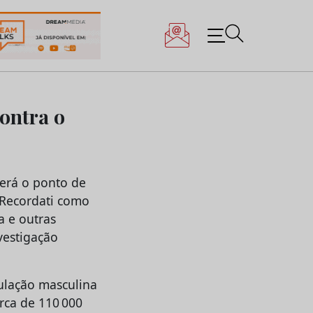
contra o
será o ponto de
 Recordati como
a e outras
vestigação
ulação masculina
rca de 110 000