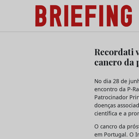
Briefing: Todas as notícias sobre os negóci
Skip
to
Recordati v
content
cancro da 
No dia 28 de jun
encontro da P-Ra
Patrocinador Prin
doenças associad
científica e a pr
O cancro da prós
em Portugal. O I