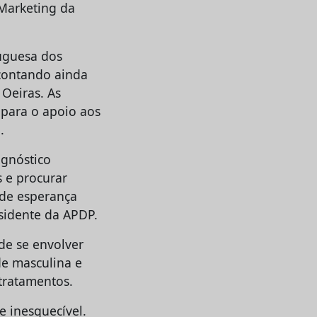
 Marketing da
tuguesa dos
 contando ainda
Oeiras. As
 para o apoio aos
.
agnóstico
s e procurar
de esperança
esidente da APDP.
de se envolver
de masculina e
tratamentos.
e inesquecível.