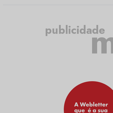
m
publicidade