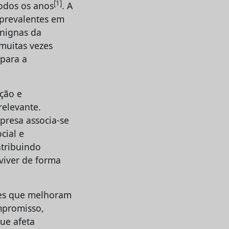
[
1]
todos os anos
. A
 prevalentes em
enignas da
 muitas vezes
 para a
ção e
elevante.
presa associa-se
cial e
tribuindo
viver de forma
ões que melhoram
mpromisso,
ue afeta