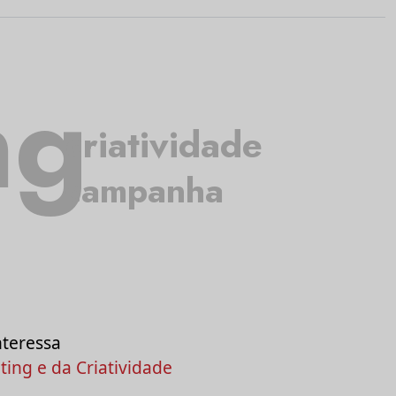
ng
criatividade
campanha
nteressa
ing e da Criatividade