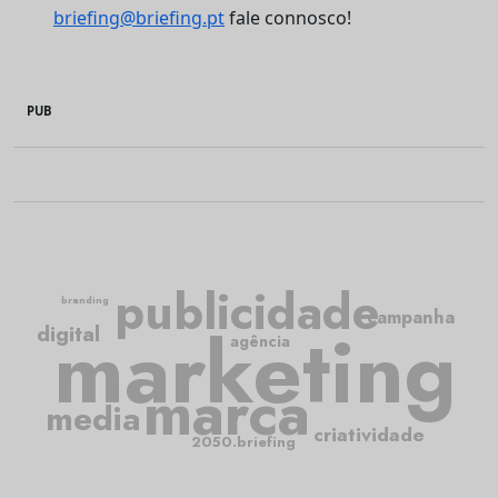
briefing@briefing.pt
fale connosco!
PUB
publicidade
branding
campanha
marketing
digital
agência
marca
media
criatividade
2050.briefing