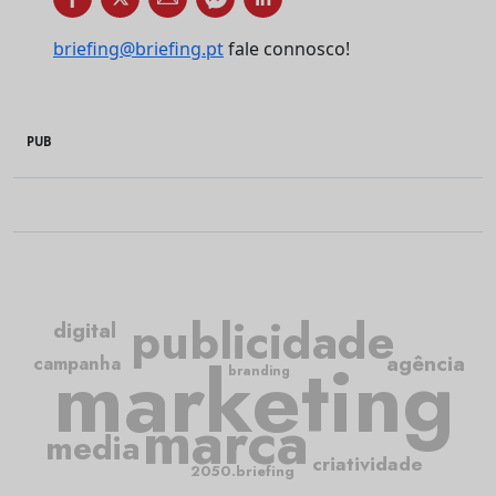
briefing@briefing.pt
fale connosco!
PUB
publicidade
digital
marketing
agência
campanha
branding
marca
media
criatividade
2050.briefing