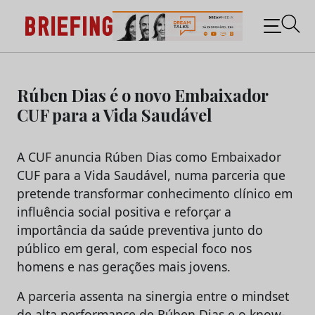
Briefing: Todas as notícias sobre os negócios do
Marketing e da Publicidade
Skip
to
Rúben Dias é o novo Embaixador
content
CUF para a Vida Saudável
A CUF anuncia Rúben Dias como Embaixador
CUF para a Vida Saudável, numa parceria que
pretende transformar conhecimento clínico em
influência social positiva e reforçar a
importância da saúde preventiva junto do
público em geral, com especial foco nos
homens e nas gerações mais jovens.
A parceria assenta na sinergia entre o mindset
de alta performance de Rúben Dias e o know-