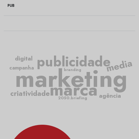
PUB
publicidade
digital
media
marketing
campanha
branding
marca
criatividade
agência
2050.briefing